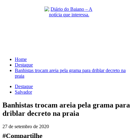
Skip
to
content
Primary
Menu
Home
Destaque
Banhistas trocam areia pela grama para driblar decreto na
praia
Destaque
Salvador
Banhistas trocam areia pela grama para
driblar decreto na praia
27 de setembro de 2020
#Compartilhe