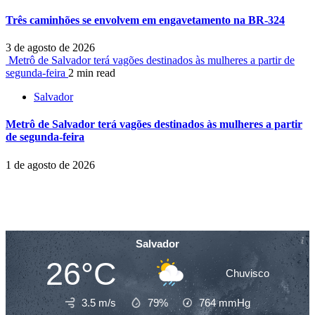
Três caminhões se envolvem em engavetamento na BR-324
3 de agosto de 2026
Metrô de Salvador terá vagões destinados às mulheres a partir de
segunda-feira
2 min read
Salvador
Metrô de Salvador terá vagões destinados às mulheres a partir
de segunda-feira
1 de agosto de 2026
Salvador
26°C
Chuvisco
3.5 m/s
79%
764
mmHg