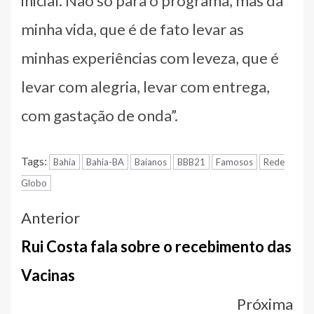
inicial. Não só para o programa, mas da
minha vida, que é de fato levar as
minhas experiências com leveza, que é
levar com alegria, levar com entrega,
com gastação de onda”.
Tags:
Bahia
Bahia-BA
Baianos
BBB21
Famosos
Rede
Globo
Navegação
Anterior
entre
Rui Costa fala sobre o recebimento das
notícias
Vacinas
Próxima