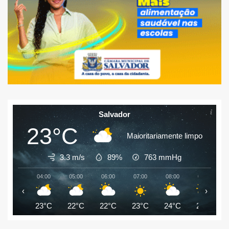
Salvador
23°C
Maioritariamente limpo
3.3 m/s
89%
763
mmHg
04:00
05:00
06:00
07:00
08:00
09:00
‹
›
23°C
22°C
22°C
23°C
24°C
25°C