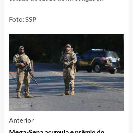
Foto: SSP
Navegação
Anterior
entre
Mega-Sena acumula e prêmio do