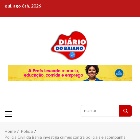
Skip
qui. ago 6th, 2026
to
content
Primary
Pesquisar
Menu
matérias
Home
Policia
Polícia Civil da Bahia investiga crimes contra policiais e acompanha