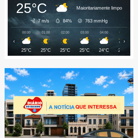
25°C
Maioritariamente limpo
7 m/s
84%
763
mmHg
00:00
01:00
02:00
03:00
04:00
05:00
‹
›
25°C
25°C
25°C
25°C
24°C
24°C