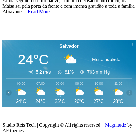
Ainda segundo o informativo, “foi uma decisão muito difícil, mas
Maisa sai pela porta da frente e com imensa gratidão a toda a família
Abravanel...
Read More
Salvador
24°C
Muito nublado
5.2 m/s
91%
763
mmHg
06:00
07:00
08:00
09:00
10:00
11:00
12
‹
›
24°C
24°C
25°C
26°C
27°C
28°C
27
Studio Reis Tech | Copyright © All rights reserved.
|
Magnitude
by
AF themes.