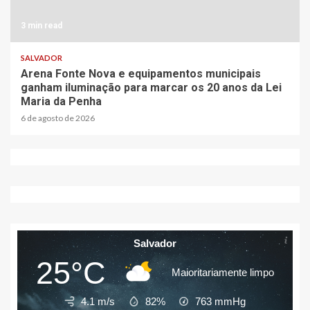
3 min read
SALVADOR
Arena Fonte Nova e equipamentos municipais
ganham iluminação para marcar os 20 anos da Lei
Maria da Penha
6 de agosto de 2026
Salvador
25°C
Maioritariamente limpo
4.1 m/s
82%
763
mmHg