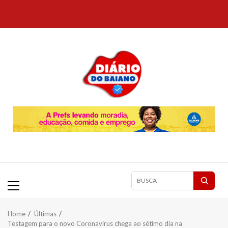
Skip
to
content
Primary
Pesquisar
Menu
matérias
Home
Últimas
Testagem para o novo Coronavírus chega ao sétimo dia na