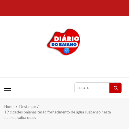
Skip
to
content
Primary
Pesquisar
Menu
matérias
Home
Destaque
19 cidades baianas terão fornecimento de água suspenso nesta
quarta; saiba quais