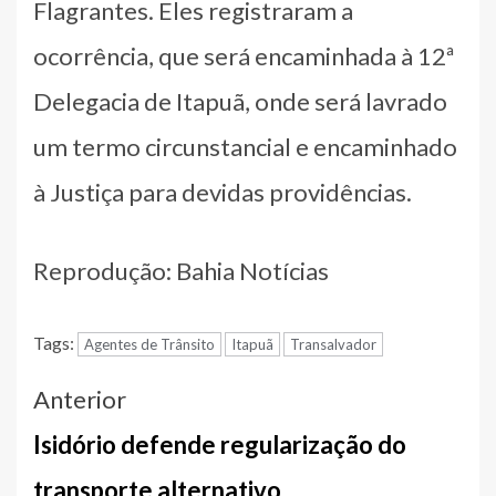
Flagrantes. Eles registraram a
ocorrência, que será encaminhada à 12ª
Delegacia de Itapuã, onde será lavrado
um termo circunstancial e encaminhado
à Justiça para devidas providências.
Reprodução: Bahia Notícias
Tags:
Agentes de Trânsito
Itapuã
Transalvador
Navegação
Anterior
entre
Isidório defende regularização do
notícias
transporte alternativo