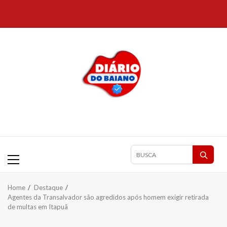
Skip
to
content
Primary
Pesquisar
Menu
matérias
Home
Destaque
Agentes da Transalvador são agredidos após homem exigir retirada
de multas em Itapuã