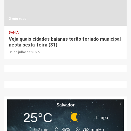
2 min read
BAHIA
Veja quais cidades baianas terão feriado municipal
nesta sexta-feira (31)
31 de julho de 2026
Salvador
25°C
Limpo
6.2 m/s
85%
762
mmHg