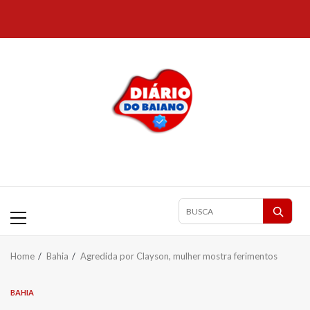
Skip
to
content
Primary
Pesquisar
Menu
matérias
Home
Bahia
Agredida por Clayson, mulher mostra ferimentos
BAHIA