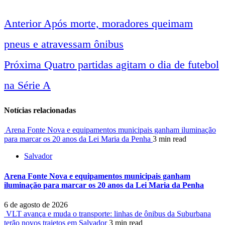
Anterior
Após morte, moradores queimam
Navegação
pneus e atravessam ônibus
entre
Próxima
Quatro partidas agitam o dia de futebol
na Série A
notícias
Notícias relacionadas
Arena Fonte Nova e equipamentos municipais ganham iluminação
para marcar os 20 anos da Lei Maria da Penha
3 min read
Salvador
Arena Fonte Nova e equipamentos municipais ganham
iluminação para marcar os 20 anos da Lei Maria da Penha
6 de agosto de 2026
VLT avança e muda o transporte: linhas de ônibus da Suburbana
terão novos trajetos em Salvador
3 min read