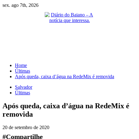
Skip
sex. ago 7th, 2026
to
content
Primary
Menu
Home
Últimas
Após queda, caixa d’água na RedeMix é removida
Salvador
Últimas
Após queda, caixa d’água na RedeMix é
removida
20 de setembro de 2020
#Compartilhe