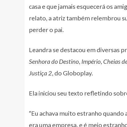
casa e que jamais esquecerá os ami
relato, a atriz também relembrou s
perder o pai.
Leandra se destacou em diversas p
Senhora do Destino
,
Império
,
Cheias d
Justiça 2
, do Globoplay.
Ela iniciou seu texto refletindo sobr
“Eu achava muito estranho quando a
era uma empresa, e é meio estranho