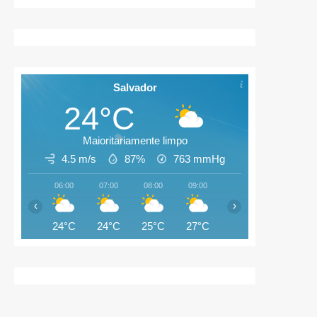
Salvador
24°C
Maioritariamente limpo
4.5 m/s
87%
763
mmHg
06:00
07:00
08:00
09:00
10:00
11:00
‹
›
24°C
24°C
25°C
27°C
28°C
28°C