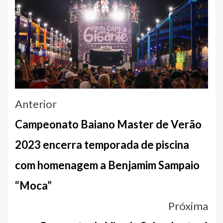
Navegação
Anterior
entre
Campeonato Baiano Master de Verão
notícias
2023 encerra temporada de piscina
com homenagem a Benjamim Sampaio
“Moca”
Próxima