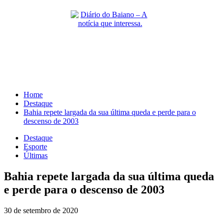
Skip
to
content
Primary
Menu
Home
Destaque
Bahia repete largada da sua última queda e perde para o
descenso de 2003
Destaque
Esporte
Últimas
Bahia repete largada da sua última queda
e perde para o descenso de 2003
30 de setembro de 2020