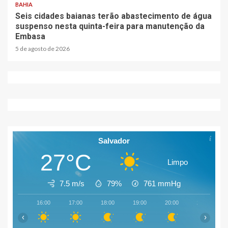
BAHIA
Seis cidades baianas terão abastecimento de água
suspenso nesta quinta-feira para manutenção da
Embasa
5 de agosto de 2026
Salvador
27°C
Limpo
7.5 m/s
79%
761
mmHg
16:00
17:00
18:00
19:00
20:00
21:00
‹
›