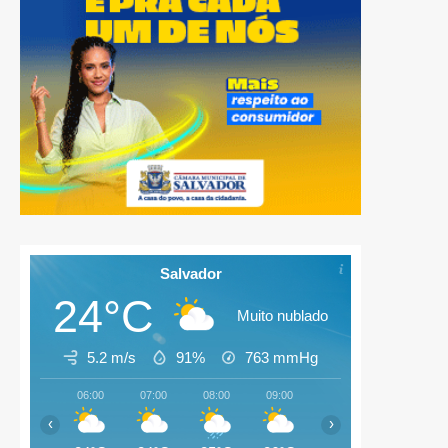
Salvador
24°C
Muito nublado
5.2 m/s
91%
763
mmHg
06:00
07:00
08:00
09:00
10:00
11:00
‹
›