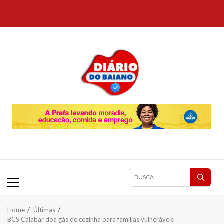
Skip
to
content
Primary
Pesquisar
Menu
matérias
Home
Últimas
BCS Calabar doa gás de cozinha para famílias vulneráveis