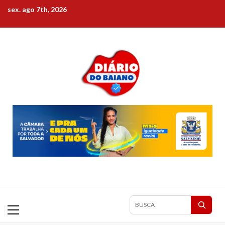
Skip
sex. ago 7th, 2026
to
content
Primary
Pesquisar
Menu
matérias