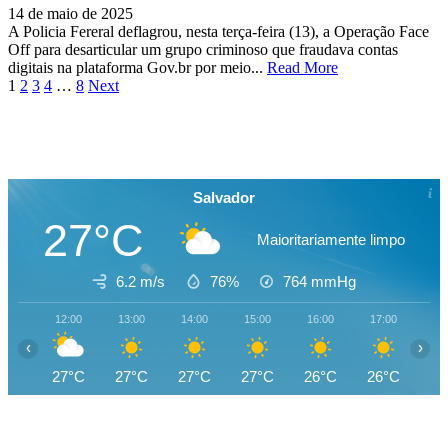
14 de maio de 2025
A Policia Fereral deflagrou, nesta terça-feira (13), a Operação Face
Off para desarticular um grupo criminoso que fraudava contas
digitais na plataforma Gov.br por meio...
Read More
Paginação
1
2
3
4
…
8
Next
de
posts
Salvador
27°C
Maioritariamente limpo
6.2 m/s
76%
764
mmHg
12:00
13:00
14:00
15:00
16:00
17:00
18
‹
›
27°C
27°C
27°C
27°C
26°C
26°C
26