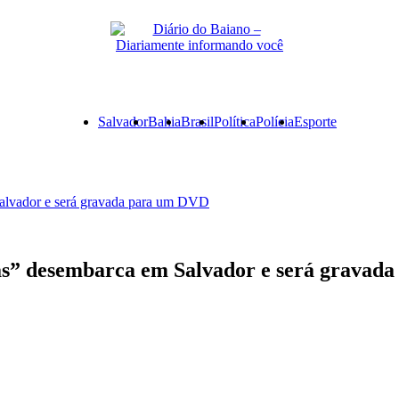
Primary
Salvador
Bahia
Brasil
Política
Polícia
Esporte
Menu
Salvador e será gravada para um DVD
gas” desembarca em Salvador e será grava