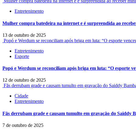
Mulher compra batedeira na internet e é surpreendida ao receber min
Entretenimento
Mulher compra batedeira na internet e é surpreendida ao recebe
13 de outubro de 2025
Popó e Werdum se reconciliam após briga em luta: “O esporte venc
Entretenimento
Esporte
Popó e Werdum se reconciliam após briga em luta: “O esporte v
12 de outubro de 2025
Fãs derrubam grade e causam tumulto em gravação do Saiddy Bamb
Cidade
Entretenimento
Fãs derrubam grade e causam tumulto em gravação do Saiddy 
7 de outubro de 2025