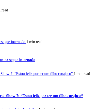
 read
r segue internado
1 min read
cantor segue internado
Show 7: “Estou feliz por ter um filho corajoso”
1 min read
ic Show 7: “Estou feliz por ter um filho corajoso”