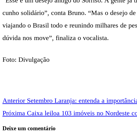
“Esse é um desejo antigo do Sorriso. A gente já 
cunho solidário”, conta Bruno. “Mas o desejo de 
viajando o Brasil todo e reunindo milhares de pe
dúvida nos move”, finaliza o vocalista.
Foto: Divulgação
Anterior
Setembro Laranja: entenda a importância
Navegação
Próxima
Caixa leiloa 103 imóveis no Nordeste c
entre
Deixe um comentário