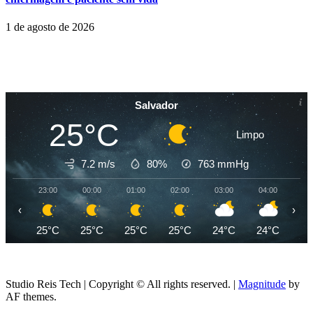
1 de agosto de 2026
Salvador
25°C
Limpo
7.2 m/s
80%
763
mmHg
23:00
00:00
01:00
02:00
03:00
04:00
05
‹
›
25°C
25°C
25°C
25°C
24°C
24°C
24
Studio Reis Tech | Copyright © All rights reserved.
|
Magnitude
by
AF themes.