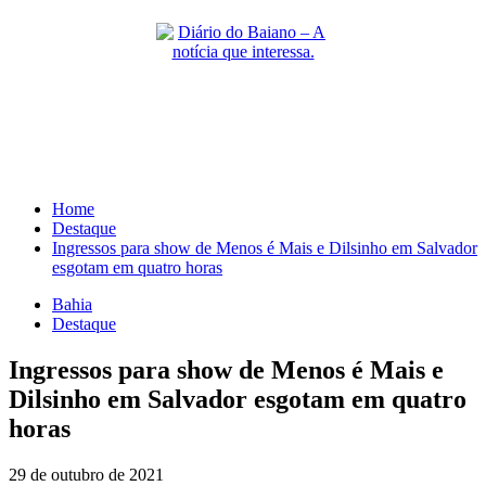
Skip
to
content
Primary
Menu
Home
Destaque
Ingressos para show de Menos é Mais e Dilsinho em Salvador
esgotam em quatro horas
Bahia
Destaque
Ingressos para show de Menos é Mais e
Dilsinho em Salvador esgotam em quatro
horas
29 de outubro de 2021