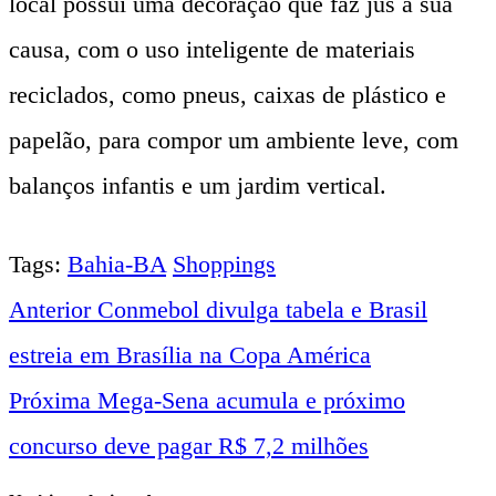
local possui uma decoração que faz jus a sua
causa, com o uso inteligente de materiais
reciclados, como pneus, caixas de plástico e
papelão, para compor um ambiente leve, com
balanços infantis e um jardim vertical.
Tags:
Bahia-BA
Shoppings
Anterior
Conmebol divulga tabela e Brasil
Navegação
estreia em Brasília na Copa América
entre
Próxima
Mega-Sena acumula e próximo
concurso deve pagar R$ 7,2 milhões
notícias