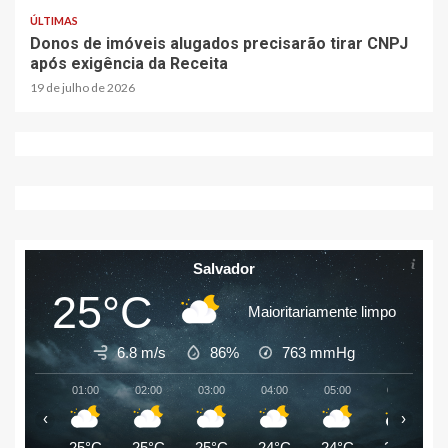
ÚLTIMAS
Donos de imóveis alugados precisarão tirar CNPJ
após exigência da Receita
19 de julho de 2026
Salvador
25°C
Maioritariamente limpo
6.8 m/s
86%
763
mmHg
01:00
02:00
03:00
04:00
05:00
06:00
‹
›
25°C
25°C
25°C
24°C
24°C
24°C