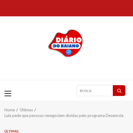
Skip
to
content
Primary
Pesquisar
Menu
matérias
Home
Últimas
Lula pede que pessoas renegociem dívidas pelo programa Desenrola
ÚLTIMAS