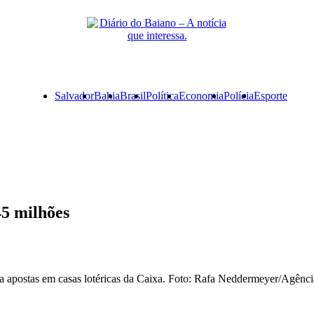
Primary
Salvador
Bahia
Brasil
Política
Economia
Polícia
Esporte
Menu
5 milhões
a apostas em casas lotéricas da Caixa. Foto: Rafa Neddermeyer/Agênci