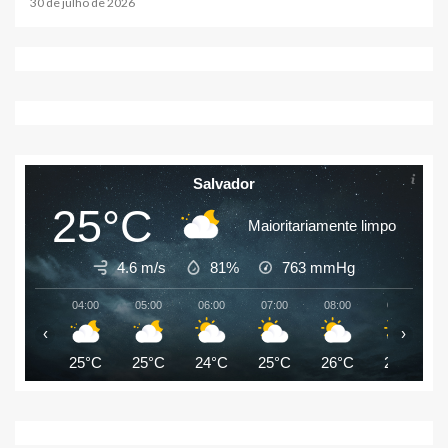
30 de julho de 2026
Salvador
25°C
Maioritariamente limpo
4.6 m/s
81%
763
mmHg
04:00
05:00
06:00
07:00
08:00
09:00
‹
›
25°C
25°C
24°C
25°C
26°C
26°C