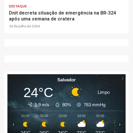
DESTAQUE
Dnit decreta situação de emergência na BR-324
após uma semana de cratera
16 de julho de 2026
Salvador
24°C
Limpo
1.9 m/s
80%
763
mmHg
01:00
02:00
03:00
04:00
05:00
06:00
‹
›
24°C
24°C
24°C
23°C
22°C
22°C