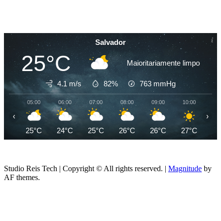
Salvador
25°C
Maioritariamente limpo
4.1 m/s
82%
763
mmHg
05:00
06:00
07:00
08:00
09:00
10:00
11
‹
›
25°C
24°C
25°C
26°C
26°C
27°C
27
Studio Reis Tech | Copyright © All rights reserved.
|
Magnitude
by
AF themes.