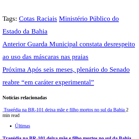
Tags:
Cotas Raciais
Ministério Público do
Estado da Bahia
Anterior
Guarda Municipal constata desrespeito
Navegação
ao uso das máscaras nas praias
entre
Próxima
Após seis meses, plenário do Senado
reabre “em caráter experimental”
notícias
Notícias relacionadas
Tragédia na BR-101 deixa mãe e filho mortos no sul da Bahia
2
min read
Últimas
Tragédia na BR-101 deixa mãe e filho mortos no sul da Bahia