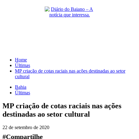
Skip
to
content
Primary
Menu
Home
Últimas
MP criação de cotas raciais nas ações destinadas ao setor
cultural
Bahia
Últimas
MP criação de cotas raciais nas ações
destinadas ao setor cultural
22 de setembro de 2020
#Compartilhe