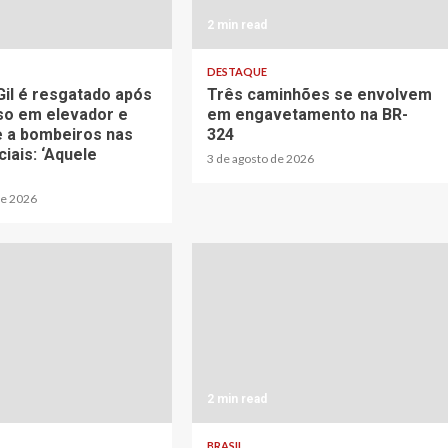
2 min read
DESTAQUE
Gil é resgatado após
Três caminhões se envolvem
eso em elevador e
em engavetamento na BR-
 a bombeiros nas
324
iais: ‘Aquele
3 de agosto de 2026
de 2026
2 min read
BRASIL