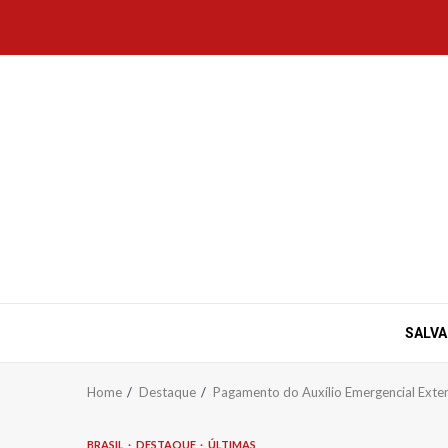
Skip
to
content
SALV
Home
Destaque
Pagamento do Auxílio Emergencial Exten
BRASIL
DESTAQUE
ÚLTIMAS