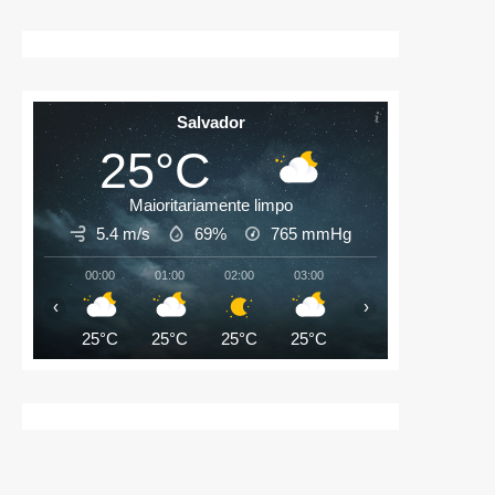
Salvador
25°C
Maioritariamente limpo
5.4 m/s
69%
765
mmHg
00:00
01:00
02:00
03:00
04:00
05:00
‹
›
25°C
25°C
25°C
25°C
25°C
25°C