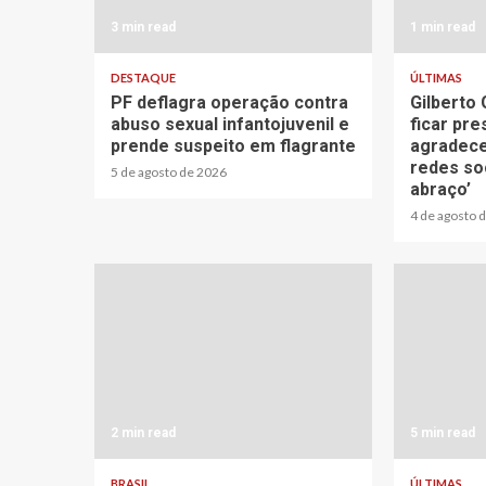
3 min read
1 min read
DESTAQUE
ÚLTIMAS
PF deflagra operação contra
Gilberto 
abuso sexual infantojuvenil e
ficar pr
prende suspeito em flagrante
agradece
redes soc
5 de agosto de 2026
abraço’
4 de agosto 
2 min read
5 min read
BRASIL
ÚLTIMAS