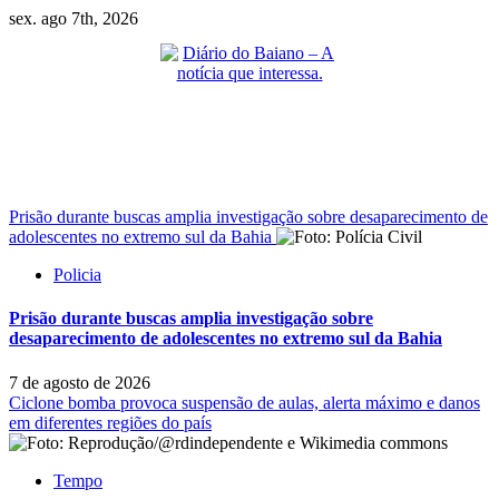
Skip
sex. ago 7th, 2026
to
content
Primary
Menu
Prisão durante buscas amplia investigação sobre desaparecimento de
adolescentes no extremo sul da Bahia
Policia
Prisão durante buscas amplia investigação sobre
desaparecimento de adolescentes no extremo sul da Bahia
7 de agosto de 2026
Ciclone bomba provoca suspensão de aulas, alerta máximo e danos
em diferentes regiões do país
Tempo