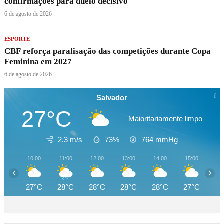
confirmações para duelo decisivo
6 de agosto de 2026
ESPORTE
CBF reforça paralisação das competições durante Copa
Feminina em 2027
6 de agosto de 2026
Salvador
27°C
Maioritariamente limpo
2.3 m/s
73%
764
mmHg
10:00
11:00
12:00
13:00
14:00
15:00
16
‹
›
27°C
28°C
28°C
28°C
28°C
27°C
27