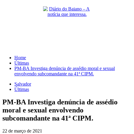
Skip
to
content
Primary
Menu
Home
Últimas
PM-BA Investiga denúncia de assédio moral e sexual
envolvendo subcomandante na 41ª CIPM.
Salvador
Últimas
PM-BA Investiga denúncia de assédio
moral e sexual envolvendo
subcomandante na 41ª CIPM.
22 de março de 2021