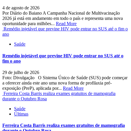
4 de agosto de 2026
Por Diário do Baiano A Campanha Nacional de Multivacinação
2026 já está em andamento em todo o país e representa uma nova
oportunidade para milhões...
Read More
Remédio injetável que previne HIV pode entrar no SUS até o fim o
ano
Saúde
Remédio injetável que previne HIV pode entrar no SUS até o
fim o ano
29 de julho de 2026
Foto: Divulgação O Sistema Único de Saúde (SUS) pode começar
a oferecer ainda este ano uma nova forma de profilaxia pré-
exposição (PreP), aplicada por...
Read More
Ferreira Costa Barris realiza exames gratuitos de mamografia
durante o Outubro Rosa
Saúde
Últimas
Ferreira Costa Barris realiza exames gratuitos de mamografia
durante o Outubro Rosa