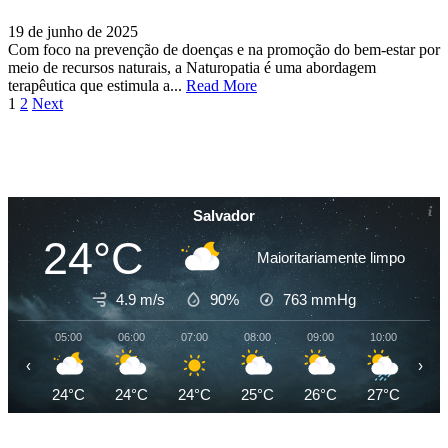
19 de junho de 2025
Com foco na prevenção de doenças e na promoção do bem-estar por
meio de recursos naturais, a Naturopatia é uma abordagem
terapêutica que estimula a...
Read More
Paginação
1
2
Next
de
posts
Salvador
24°C
Maioritariamente limpo
4.9 m/s
90%
763
mmHg
05:00
06:00
07:00
08:00
09:00
10:00
11
‹
›
24°C
24°C
24°C
25°C
26°C
27°C
27