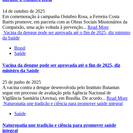
14 de outubro de 2025
Em comemoração à campanha Outubro Rosa, a Ferreira Costa
Barris promove, em parceria com as Obras Sociais Missionários da
Compaixão, uma ação voltada à prevenção...
Read More
Vacina da dengue pode ser aprovada até o fim de 2025, diz ministro
da Saúde
Brasil
Saúde
Vacina da dengue pode ser aprovada até o fim de 2025, diz
ministro da Saúde
25 de junho de 2025
A vacina contra a dengue desenvolvida pelo Instituto Butantan
segue em processo de avaliação pela Agência Nacional de
Vigilância Sanitária (Anvisa), em Brasília. De acordo...
Read More
Naturopatia une tradição e ciência para promover saúde integral
Saúde
Naturopatia une tradição e ciência para promover saúde
integral