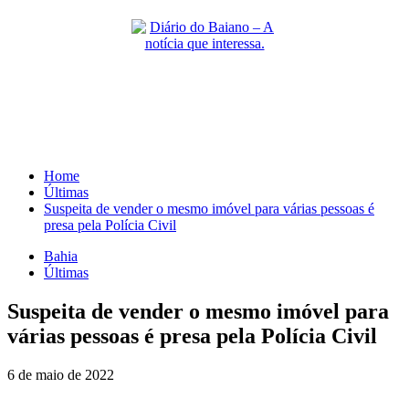
Skip
to
content
Primary
Menu
Home
Últimas
Suspeita de vender o mesmo imóvel para várias pessoas é
presa pela Polícia Civil
Bahia
Últimas
Suspeita de vender o mesmo imóvel para
várias pessoas é presa pela Polícia Civil
6 de maio de 2022