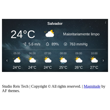
Salvador
24°C
Maioritariamente limpo
5.6 m/s
89%
763
mmHg
05:00
06:00
07:00
08:00
09:00
10:00
11
‹
›
24°C
24°C
24°C
25°C
26°C
27°C
28
Studio Reis Tech | Copyright © All rights reserved.
|
Magnitude
by
AF themes.