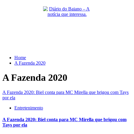
Skip
to
content
Primary
Menu
Home
A Fazenda 2020
A Fazenda 2020
A Fazenda 2020: Biel conta para MC Mirella que brigou com Tays
por ela
Entretenimento
A Fazenda 2020: Biel conta para MC Mirella que brigou com
Tays por ela