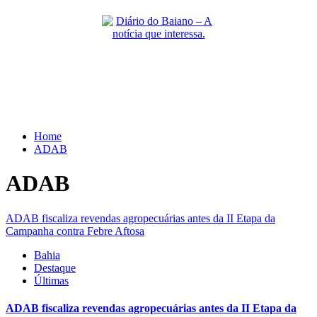
Skip
to
content
Primary
Menu
Home
ADAB
ADAB
ADAB fiscaliza revendas agropecuárias antes da II Etapa da
Campanha contra Febre Aftosa
Bahia
Destaque
Últimas
ADAB fiscaliza revendas agropecuárias antes da II Etapa da