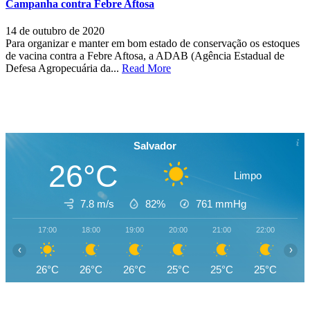
Campanha contra Febre Aftosa
14 de outubro de 2020
Para organizar e manter em bom estado de conservação os estoques
de vacina contra a Febre Aftosa, a ADAB (Agência Estadual de
Defesa Agropecuária da...
Read More
Salvador
26°C
Limpo
7.8 m/s
82%
761
mmHg
17:00
18:00
19:00
20:00
21:00
22:00
23
‹
›
26°C
26°C
26°C
25°C
25°C
25°C
25