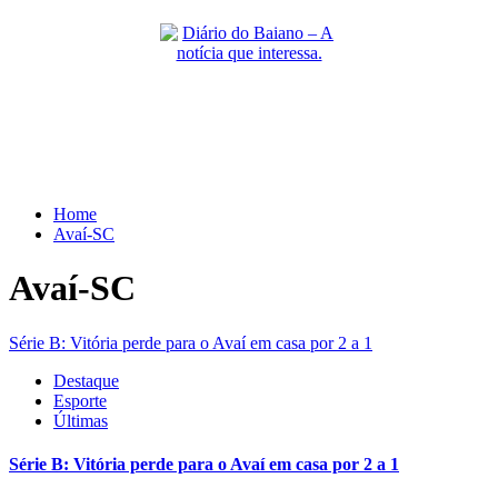
Skip
to
content
Primary
Menu
Home
Avaí-SC
Avaí-SC
Série B: Vitória perde para o Avaí em casa por 2 a 1
Destaque
Esporte
Últimas
Série B: Vitória perde para o Avaí em casa por 2 a 1