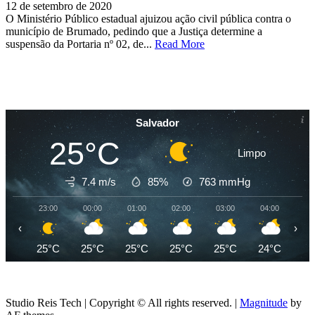
12 de setembro de 2020
O Ministério Público estadual ajuizou ação civil pública contra o
município de Brumado, pedindo que a Justiça determine a
suspensão da Portaria nº 02, de...
Read More
Salvador
25°C
Limpo
7.4 m/s
85%
763
mmHg
23:00
00:00
01:00
02:00
03:00
04:00
05
‹
›
25°C
25°C
25°C
25°C
25°C
24°C
24
Studio Reis Tech | Copyright © All rights reserved.
|
Magnitude
by