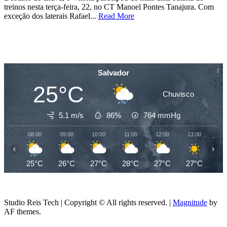
treinos nesta terça-feira, 22, no CT Manoel Pontes Tanajura. Com
exceção dos laterais Rafael...
Read More
Salvador
25°C
Chuvisco
5.1 m/s
86%
764
mmHg
08:00
09:00
10:00
11:00
12:00
13:00
14
‹
›
25°C
26°C
27°C
28°C
27°C
27°C
27
Studio Reis Tech | Copyright © All rights reserved.
|
Magnitude
by
AF themes.