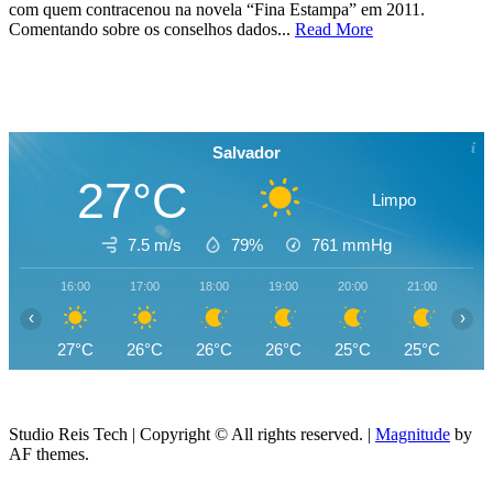
com quem contracenou na novela “Fina Estampa” em 2011.
Comentando sobre os conselhos dados...
Read More
Salvador
27°C
Limpo
7.5 m/s
79%
761
mmHg
16:00
17:00
18:00
19:00
20:00
21:00
22
‹
›
27°C
26°C
26°C
26°C
25°C
25°C
25
Studio Reis Tech | Copyright © All rights reserved.
|
Magnitude
by
AF themes.