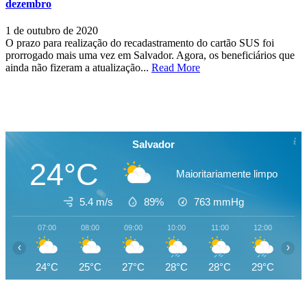
dezembro
1 de outubro de 2020
O prazo para realização do recadastramento do cartão SUS foi
prorrogado mais uma vez em Salvador. Agora, os beneficiários que
ainda não fizeram a atualização...
Read More
Salvador
24°C
Maioritariamente limpo
5.4 m/s
89%
763
mmHg
07:00
08:00
09:00
10:00
11:00
12:00
13
‹
›
24°C
25°C
27°C
28°C
28°C
29°C
29