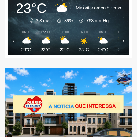
23°C
Maioritariamente limpo
3.3 m/s
89%
763
mmHg
04:00
05:00
06:00
07:00
08:00
09:00
‹
›
23°C
22°C
22°C
23°C
24°C
25°C