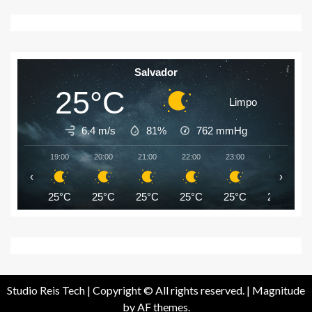
Salvador
25°C
Limpo
6.4 m/s
81%
762
mmHg
19:00
20:00
21:00
22:00
23:00
00:00
‹
›
25°C
25°C
25°C
25°C
25°C
25°C
Studio Reis Tech | Copyright © All rights reserved.
|
Magnitude
by AF themes.