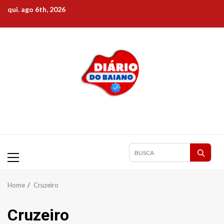
Skip
qui. ago 6th, 2026
to
content
Primary
Pesquisar
Menu
matérias
Home
Cruzeiro
Cruzeiro