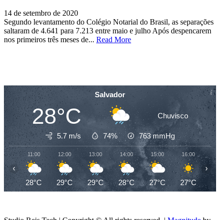
14 de setembro de 2020
Segundo levantamento do Colégio Notarial do Brasil, as separações
saltaram de 4.641 para 7.213 entre maio e julho Após despencarem
nos primeiros três meses de...
Read More
Salvador
28°C
Chuvisco
5.7 m/s
74%
763
mmHg
11:00
12:00
13:00
14:00
15:00
16:00
17
‹
›
28°C
29°C
29°C
28°C
27°C
27°C
26