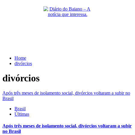
Skip
to
content
Primary
Menu
Home
divórcios
divórcios
Após três meses de isolamento social, divórcios voltaram a subir no
Brasil
Brasil
Últimas
Após três meses de isolamento social, divórcios voltaram a subir
no Brasil