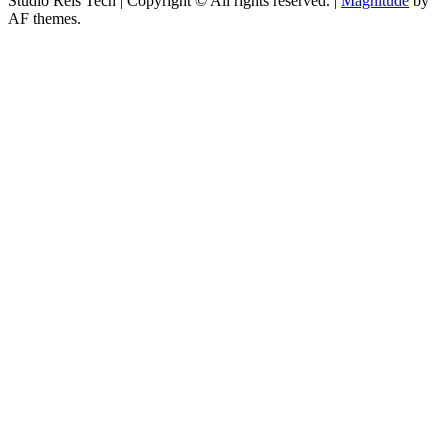
Studio Reis Tech | Copyright © All rights reserved.
|
Magnitude
by
AF themes.