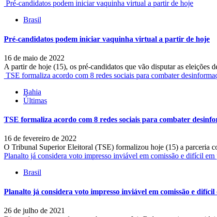
Pré-candidatos podem iniciar vaquinha virtual a partir de hoje
Brasil
Pré-candidatos podem iniciar vaquinha virtual a partir de hoje
16 de maio de 2022
A partir de hoje (15), os pré-candidatos que vão disputar as eleições
TSE formaliza acordo com 8 redes sociais para combater desinforma
Bahia
Últimas
TSE formaliza acordo com 8 redes sociais para combater desinf
16 de fevereiro de 2022
O Tribunal Superior Eleitoral (TSE) formalizou hoje (15) a parceria c
Planalto já considera voto impresso inviável em comissão e difícil em 
Brasil
Planalto já considera voto impresso inviável em comissão e difícil
26 de julho de 2021