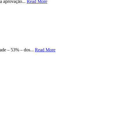
 a aprovação...
Read More
etade – 53% – dos...
Read More
0
04:00
05:00
06:00
07:00
08:00
09:00
10:00