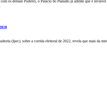
 com os demais Poderes, o Palácio do Planalto já admite que é inviável
8
 2018
ultoria (Ipec), sobre a corrida eleitoral de 2022, revela que mais da m
:00
21:00
22:00
23:00
00:00
01:00
02:00
03:0