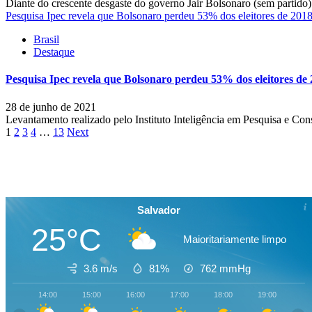
Diante do crescente desgaste do governo Jair Bolsonaro (sem partido)
Pesquisa Ipec revela que Bolsonaro perdeu 53% dos eleitores de 201
Brasil
Destaque
Pesquisa Ipec revela que Bolsonaro perdeu 53% dos eleitores de
28 de junho de 2021
Levantamento realizado pelo Instituto Inteligência em Pesquisa e Cons
Paginação
1
2
3
4
…
13
Next
de
posts
Salvador
25°C
Maioritariamente limpo
3.6 m/s
81%
762
mmHg
14:00
15:00
16:00
17:00
18:00
19:00
20