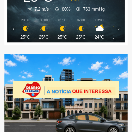
7.2 m/s
80%
763
mmHg
23:00
00:00
01:00
02:00
03:00
04:00
‹
›
25°C
25°C
25°C
25°C
24°C
24°C