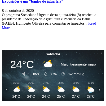
Exposições é um “banho de água fria”
8 de outubro de 2020
O programa Sociedade Urgente desta quinta-feira (8) recebeu o
presidente da Federação da Agricultura e Pecuária da Bahia
(FAEB), Humberto Oliveira para comentar os impactos...
Read
More
Salvador
24°C
Maioritariamente limpo
6.2 m/s
89%
762
mmHg
05:00
06:00
07:00
08:00
09:00
10:00
11
‹
›
24°C
24°C
24°C
25°C
27°C
28°C
28