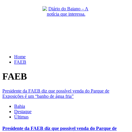
Skip
to
content
Primary
Menu
Home
FAEB
FAEB
Presidente da FAEB diz que possível venda do Parque de
Exposições é um “banho de água fria”
Bahia
Destaque
Últimas
Presidente da FAEB diz que possível venda do Parque de