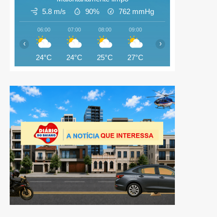
5.8 m/s
90%
762
mmHg
06:00
07:00
08:00
09:00
10:00
11:00
‹
›
24°C
24°C
25°C
27°C
28°C
28°C