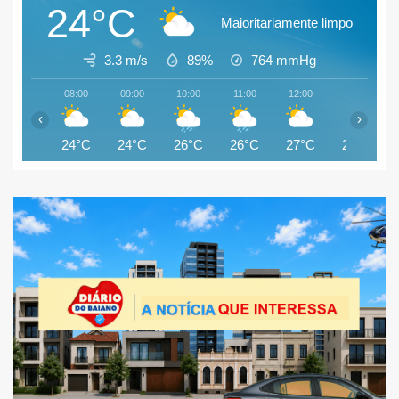
24°C
Maioritariamente limpo
3.3 m/s
89%
764
mmHg
08:00
09:00
10:00
11:00
12:00
13:00
‹
›
24°C
24°C
26°C
26°C
27°C
26°C