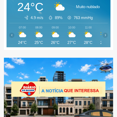
24°C
Muito nublado
4.9 m/s
89%
763
mmHg
07:00
08:00
09:00
10:00
11:00
12:00
‹
›
24°C
25°C
26°C
27°C
28°C
27°C