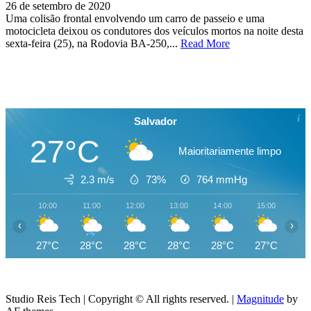
26 de setembro de 2020
Uma colisão frontal envolvendo um carro de passeio e uma
motocicleta deixou os condutores dos veículos mortos na noite desta
sexta-feira (25), na Rodovia BA-250,...
Read More
Salvador
27°C
Maioritariamente limpo
2.3 m/s
73%
764
mmHg
10:00
11:00
12:00
13:00
14:00
15:00
16
‹
›
27°C
28°C
28°C
28°C
28°C
27°C
27
Studio Reis Tech | Copyright © All rights reserved.
|
Magnitude
by