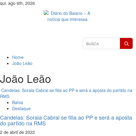
Skip
qui. ago 6th, 2026
to
content
Primary
Pesquisar
Menu
matérias
Home
João Leão
João Leão
Candeias: Soraia Cabral se filia ao PP e será a aposta do partido na
RMS
Bahia
Destaque
Candeias: Soraia Cabral se filia ao PP e será a aposta
do partido na RMS
2 de abril de 2022